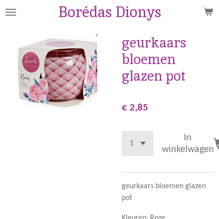
Borédas Dionys
Ga
direct
naar
geurkaars
de
bloemen
hoofdinhoud
glazen pot
€ 2,85
In
winkelwagen
geurkaars bloemen glazen
pot
Kleuren: Roze