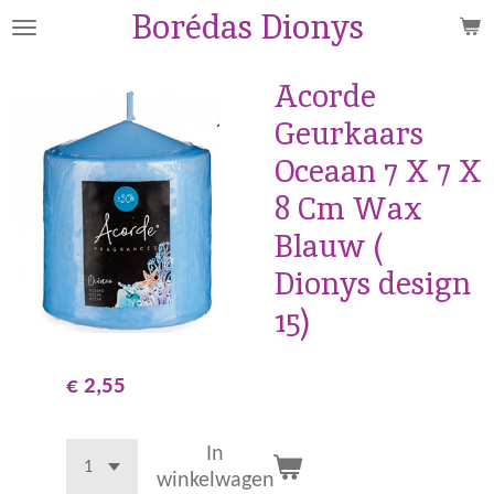
Borédas Dionys
Ga
direct
naar
Acorde
de
Geurkaars
hoofdinhoud
Oceaan 7 X 7 X
8 Cm Wax
Blauw (
Dionys design
15)
€ 2,55
In
winkelwagen