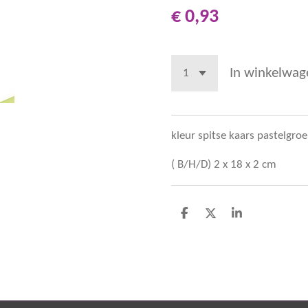
€ 0,93
In winkelwag
kleur spitse kaars pastelgr
( B/H/D) 2 x 18 x 2 cm
D
D
S
e
e
h
l
e
a
e
l
r
n
e