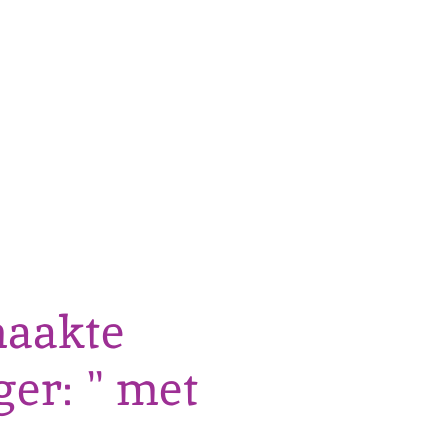
aakte
er: " met