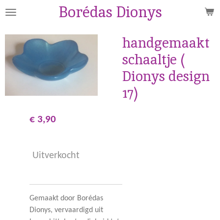
Borédas Dionys
Ga
direct
naar
handgemaakt
de
schaaltje (
hoofdinhoud
Dionys design
17)
€ 3,90
Uitverkocht
Gemaakt door Borédas
Dionys, vervaardigd uit