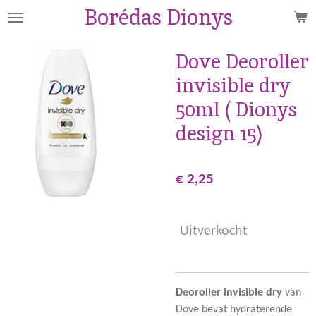
Borédas Dionys
Ga
direct
naar
Dove Deoroller
de
invisible dry
hoofdinhoud
50ml ( Dionys
design 15)
€ 2,25
Uitverkocht
Deoroller invisible dry
van
Dove bevat hydraterende