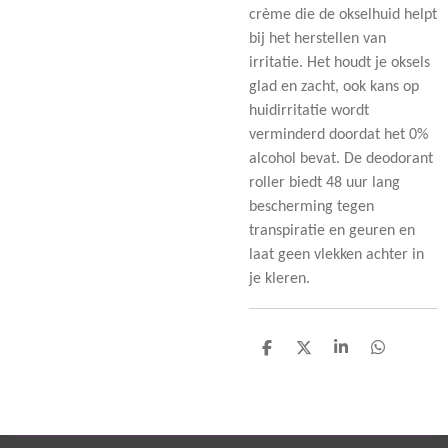
crème die de okselhuid helpt
bij het herstellen van
irritatie. Het houdt je oksels
glad en zacht, ook kans op
huidirritatie wordt
verminderd doordat het 0%
alcohol bevat. De deodorant
roller biedt 48 uur lang
bescherming tegen
transpiratie en geuren en
laat geen vlekken achter in
je kleren.
D
D
S
D
e
e
h
e
l
e
a
l
e
l
r
e
n
e
n