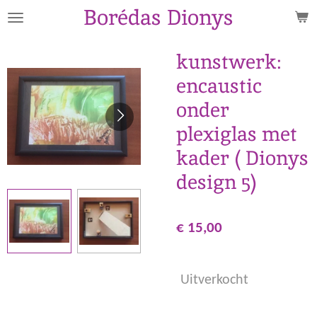
Borédas Dionys
Ga
direct
naar
kunstwerk:
de
encaustic
hoofdinhoud
onder
plexiglas met
kader ( Dionys
design 5)
€ 15,00
Uitverkocht