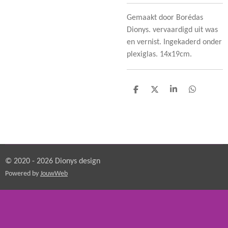
Gemaakt door Borédas
Dionys. vervaardigd uit was
en vernist. Ingekaderd onder
plexiglas. 14x19cm.
D
D
S
D
e
e
h
e
l
e
a
l
e
l
r
e
n
e
n
© 2020 - 2026 Dionys design
Powered by
JouwWeb