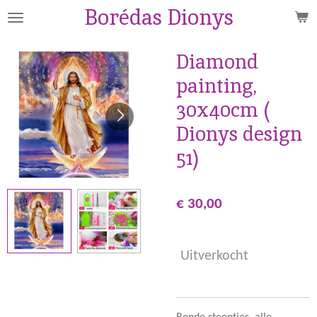
Borédas Dionys
Ga
direct
naar
Diamond
de
painting,
hoofdinhoud
30x40cm (
Dionys design
51)
€ 30,00
Uitverkocht