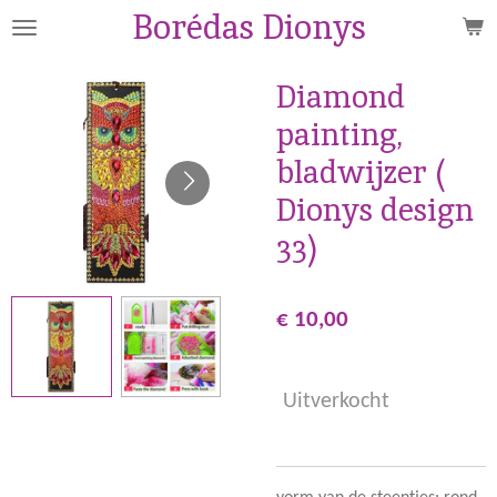
Borédas Dionys
Ga
direct
naar
Diamond
de
painting,
hoofdinhoud
bladwijzer (
Dionys design
33)
€ 10,00
Uitverkocht