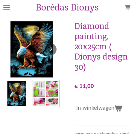
Borédas Dionys
Ga
direct
naar
Diamond
de
painting,
hoofdinhoud
20x25cm (
Dionys design
30)
€ 11,00
In winkelwagen