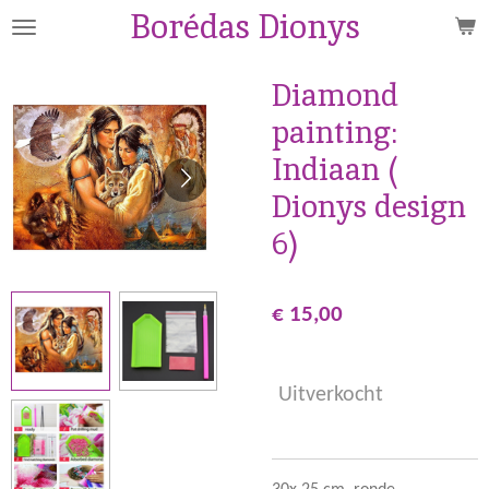
Borédas Dionys
Ga
direct
naar
Diamond
de
painting:
hoofdinhoud
Indiaan (
Dionys design
6)
€ 15,00
Uitverkocht