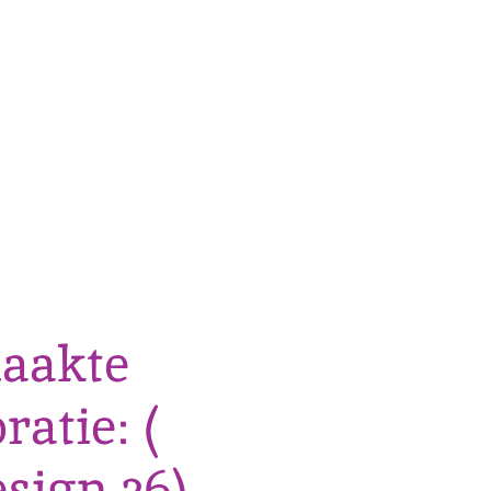
aakte
ratie: (
sign 26)