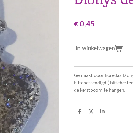
€ 0,45
In winkelwagen
Gemaakt door Borédas Dionys
hittebestendigd ( hittebeste
de kerstboom te hangen.
D
D
S
e
e
h
l
e
a
e
l
r