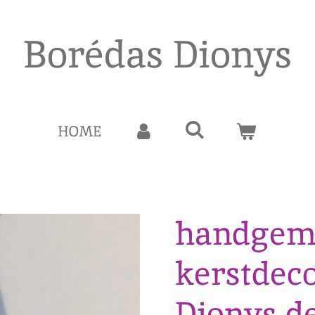
Borédas Dionys
HOME
handgem
kerstdeco
Dionys de