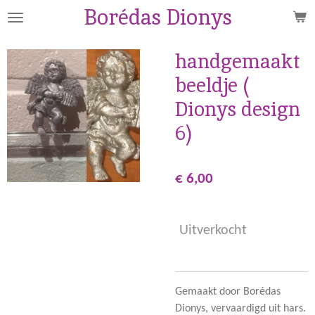
Borédas Dionys
Ga
direct
naar
handgemaakt
de
beeldje (
hoofdinhoud
Dionys design
6)
€ 6,00
Uitverkocht
Gemaakt door Borédas
Dionys, vervaardigd uit hars.