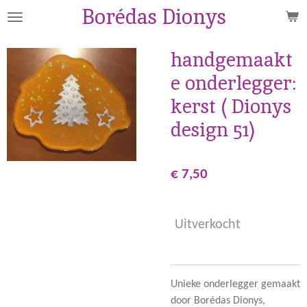
Borédas Dionys
Ga
direct
naar
handgemaakt
de
e onderlegger:
hoofdinhoud
kerst ( Dionys
design 51)
€ 7,50
Uitverkocht
Unieke onderlegger gemaakt
door Borédas Dionys,