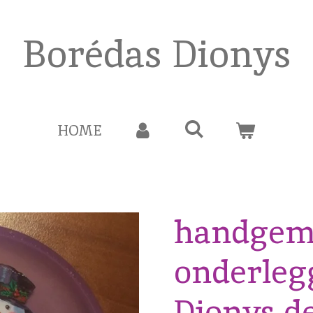
Borédas Dionys
HOME
handgem
onderlegg
Dionys de