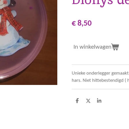
€ 8,50
In winkelwagen
Unieke onderlegger gemaakt 
hars. Niet hittebestendigd ( 
D
D
S
e
e
h
l
e
a
e
l
r
n
e