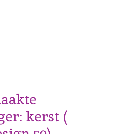
aakte
er: kerst (
sign 50)