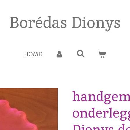
Borédas Dionys
HOME
handgem
onderlegg
Dionys de