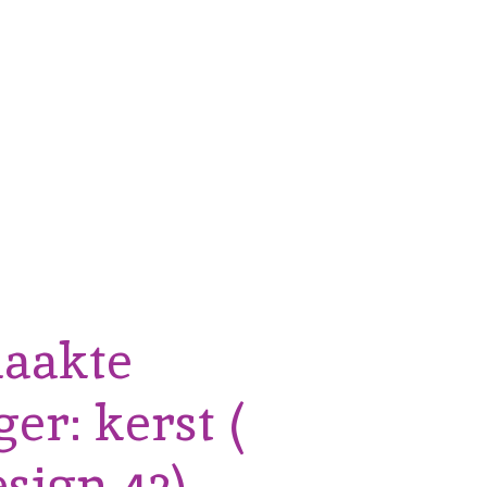
aakte
er: kerst (
sign 42)