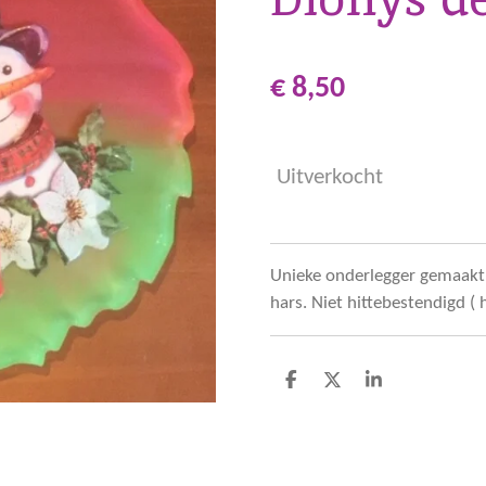
€ 8,50
Uitverkocht
Unieke onderlegger gemaakt 
hars. Niet hittebestendigd ( 
D
D
S
e
e
h
l
e
a
e
l
r
n
e