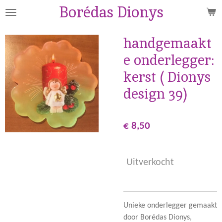
Borédas Dionys
Ga
direct
naar
handgemaakt
de
e onderlegger:
hoofdinhoud
kerst ( Dionys
design 39)
€ 8,50
Uitverkocht
Unieke onderlegger gemaakt
door Borédas Dionys,