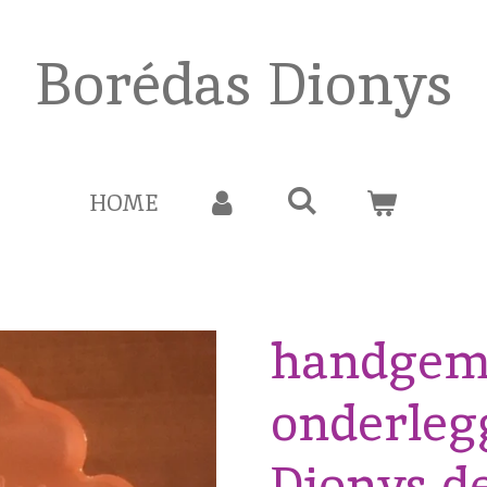
Borédas Dionys
HOME
handgem
onderlegg
Dionys de