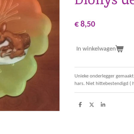
€ 8,50
In winkelwagen
Unieke onderlegger gemaakt 
hars. Niet hittebestendigd ( 
D
D
S
e
e
h
l
e
a
e
l
r
n
e