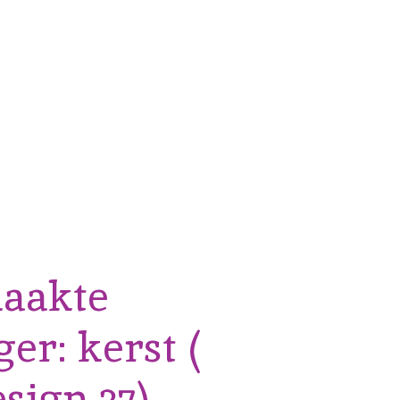
aakte
er: kerst (
sign 37)