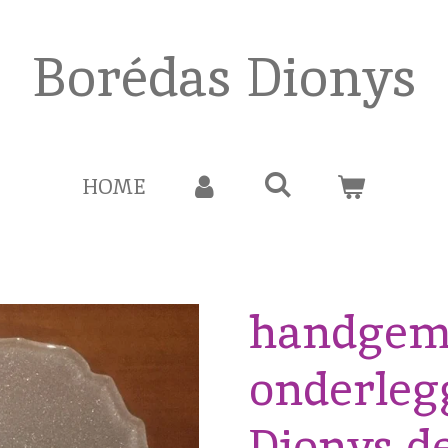
Borédas Dionys
HOME
handgem
onderlegg
Dionys de