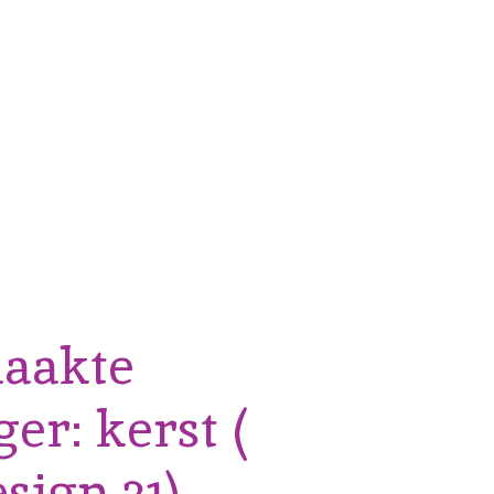
aakte
er: kerst (
sign 31)