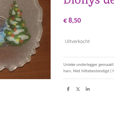
€ 8,50
Uitverkocht
Unieke onderlegger gemaakt 
hars. Niet hittebestendigd ( 
D
D
S
e
e
h
l
e
a
e
l
r
n
e