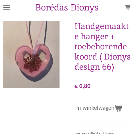
Borédas Dionys
Ga
direct
naar
Handgemaakt
de
e hanger +
hoofdinhoud
toebehorende
koord ( Dionys
design 66)
€ 0,80
In winkelwagen