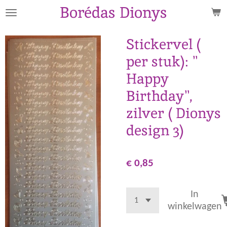
Borédas Dionys
Ga
direct
naar
Stickervel (
de
per stuk): "
hoofdinhoud
Happy
Birthday",
zilver ( Dionys
design 3)
€ 0,85
In
winkelwagen