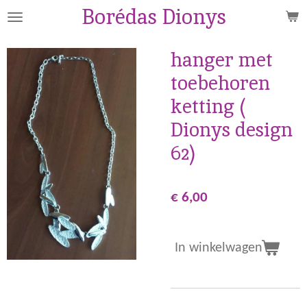
Borédas Dionys
Ga
direct
naar
hanger met
de
toebehoren
hoofdinhoud
ketting (
Dionys design
62)
€ 6,00
In winkelwagen