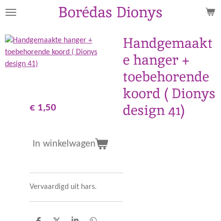
Borédas Dionys
Ga
direct
naar
Handgemaakt
de
e hanger +
hoofdinhoud
toebehorende
koord ( Dionys
design 41)
€ 1,50
In winkelwagen
Vervaardigd uit hars.