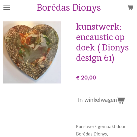
Borédas Dionys
Ga
direct
naar
kunstwerk:
de
encaustic op
hoofdinhoud
doek ( Dionys
design 61)
€ 20,00
In winkelwagen
Kunstwerk gemaakt door
Borédas Dionys,