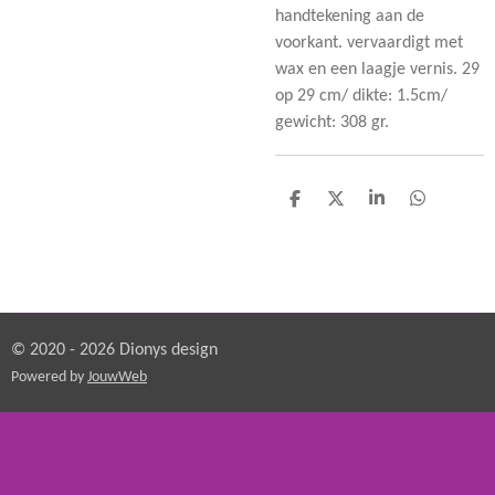
handtekening aan de
voorkant. vervaardigt met
wax en een laagje vernis. 29
op 29 cm/ dikte: 1.5cm/
gewicht: 308 gr.
D
D
S
D
e
e
h
e
l
e
a
l
e
l
r
e
n
e
n
© 2020 - 2026 Dionys design
Powered by
JouwWeb