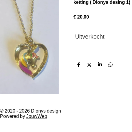
ketting ( Dionys desing 1)
€ 20,00
Uitverkocht
D
D
S
D
e
e
h
e
l
e
a
l
e
l
r
e
n
e
n
© 2020 - 2026 Dionys design
Powered by
JouwWeb