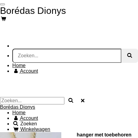
Ga
Borédas Dionys
direct
naar
de
hoofdinhoud
Home
Account
Borédas Dionys
Home
Account
Zoeken
Winkelwagen
hanger met toebehoren