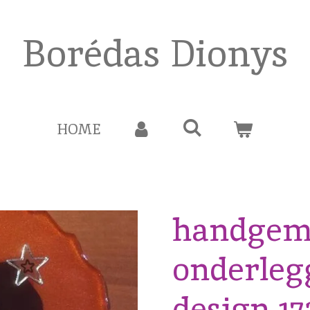
Borédas Dionys
HOME
handgem
onderleg
design 17