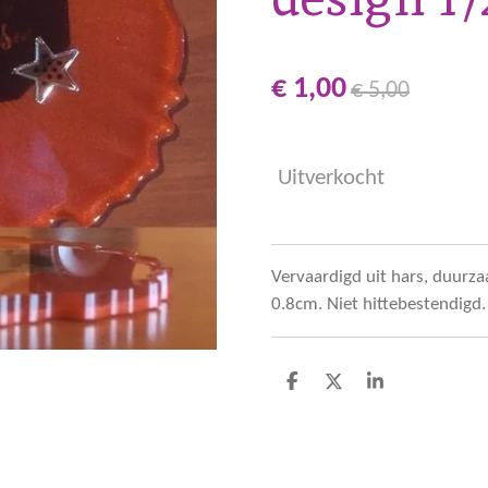
€ 1,00
€ 5,00
Uitverkocht
Vervaardigd uit hars, duurz
0.8cm. Niet hittebestendigd.
D
D
S
e
e
h
l
e
a
e
l
r
n
e