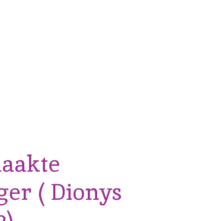
aakte
ger ( Dionys
2)