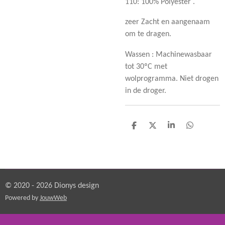
110: 100% Polyester .
zeer Zacht en aangenaam
om te dragen.
Wassen : Machinewasbaar
tot 30ºC met
wolprogramma. Niet drogen
in de droger.
D
D
S
D
e
e
h
e
l
e
a
l
e
l
r
e
n
e
n
© 2020 - 2026 Dionys design
Powered by
JouwWeb