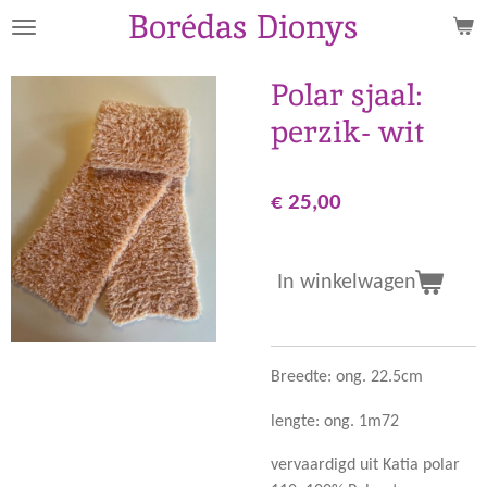
Borédas Dionys
Ga
direct
naar
Polar sjaal:
de
perzik- wit
hoofdinhoud
€ 25,00
In winkelwagen
Breedte: ong. 22.5cm
lengte: ong. 1m72
vervaardigd uit Katia polar