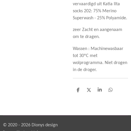
vervaardigd uit Katia Ilta
socks 202: 75% Merino
Superwash - 25% Polyamide.
zeer Zacht en aangenaam
om te dragen.
Wassen : Machinewasbaar
tot 30ºC met
wolprogramma. Niet drogen
in de droger.
D
D
S
D
e
e
h
e
l
e
a
l
e
l
r
e
n
e
n
© 2020 - 2026 Dionys design