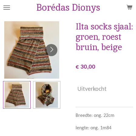
Borédas Dionys
Ga
direct
naar
Ilta socks sjaal:
de
groen, roest
hoofdinhoud
bruin, beige
€ 30,00
Uitverkocht
Breedte: ong. 22cm
lengte: ong. 1m84