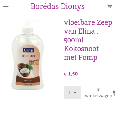
Borédas Dionys
Ga
direct
naar
vloeibare Zeep
de
van Elina ,
hoofdinhoud
500ml
Kokosnoot
met Pomp
€ 1,50
In
winkelwagen