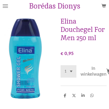
Borédas Dionys
Ga
direct
naar
Elina
de
Douchegel For
hoofdinhoud
Men 250 ml
€ 0,95
In
winkelwagen
D
D
S
D
e
e
h
e
l
e
a
l