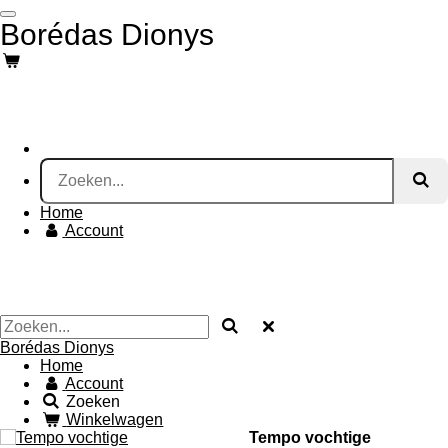
Ga
Borédas Dionys
direct
naar
de
hoofdinhoud
Home
Account
Borédas Dionys
Home
Account
Zoeken
Winkelwagen
Tempo vochtige