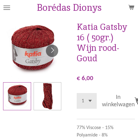
Borédas Dionys
Ga
direct
naar
Katia Gatsby
de
16 ( 50gr.)
hoofdinhoud
Wijn rood-
Goud
€ 6,00
In
winkelwagen
77% Viscose - 15%
Polyamide - 8%