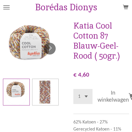
Borédas Dionys
Ga
direct
naar
Katia Cool
de
Cotton 87
hoofdinhoud
Blauw-Geel-
Rood ( 50gr.)
€ 4,60
In
winkelwagen
62% Katoen - 27%
Gerecycled Katoen - 11%