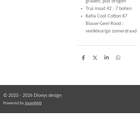
graden, plat drogen
Trui maat 42 : 7 bollen
Katia Cool Cotton 87
Blauw-Geel-Rood :
veelkleurige zomerdraad
D
D
S
D
e
e
h
e
l
e
a
l
e
l
r
e
n
e
n
© 2020 - 2026 Dionys design
Powered by
JouwWeb