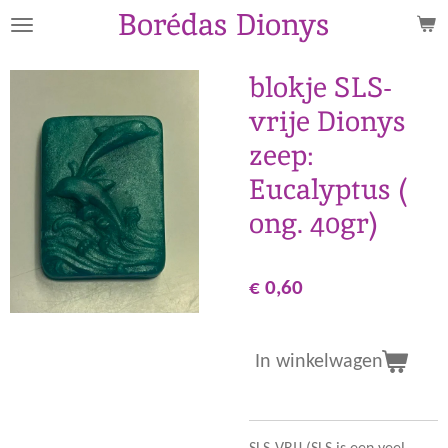
Borédas Dionys
Ga
direct
naar
blokje SLS-
de
vrije Dionys
hoofdinhoud
zeep:
Eucalyptus (
ong. 40gr)
€ 0,60
In winkelwagen