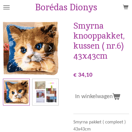
Borédas Dionys
Ga
direct
naar
Smyrna
de
knooppakket,
hoofdinhoud
kussen ( nr.6)
43x43cm
€ 34,10
In winkelwagen
Smyrna pakket ( compleet )
43x43cm