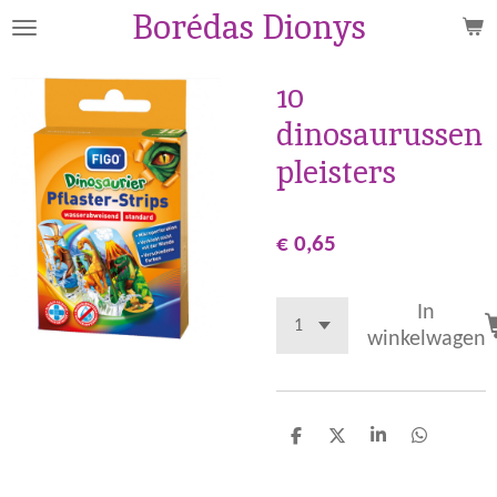
Borédas Dionys
Ga
direct
naar
10
de
dinosaurussen
hoofdinhoud
pleisters
€ 0,65
In
winkelwagen
D
D
S
D
e
e
h
e
l
e
a
l