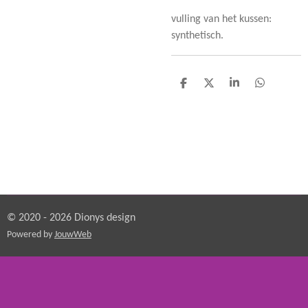
vulling van het kussen:
synthetisch.
D
D
S
D
e
e
h
e
l
e
a
l
e
l
r
e
n
e
n
© 2020 - 2026 Dionys design
Powered by
JouwWeb