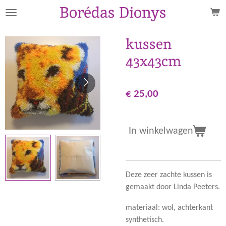
Borédas Dionys
Ga
direct
naar
kussen
de
43x43cm
hoofdinhoud
€ 25,00
In winkelwagen
Deze zeer zachte kussen is
gemaakt door Linda Peeters.
materiaal: wol, achterkant
synthetisch.