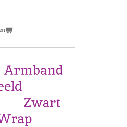
en
 Armband
eeld
g, Zwart
 Wrap