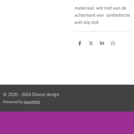
materiaal: wol met aan de
achterkant een synthetische
anti-slip stof.
D
D
S
D
e
e
h
e
l
e
a
l
e
l
r
e
n
e
n
© 2020 - 2026 Dionys design
Powered by
JouwWeb