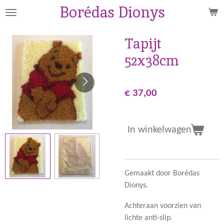
Borédas Dionys
Ga
direct
naar
Tapijt
de
52x38cm
hoofdinhoud
€ 37,00
In winkelwagen
Gemaakt door Borédas
Dionys.
Achteraan voorzien van
lichte anti-slip.