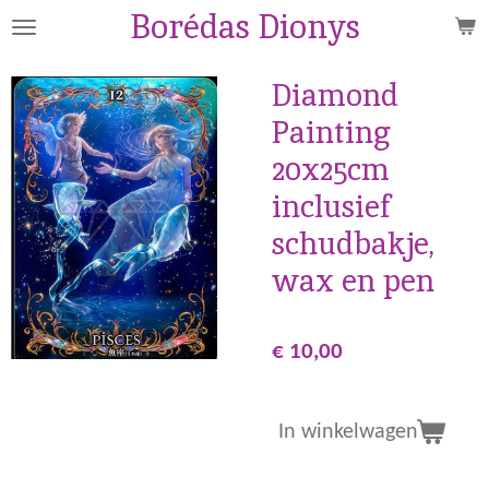
Borédas Dionys
Ga
direct
naar
Diamond
de
Painting
hoofdinhoud
20x25cm
inclusief
schudbakje,
wax en pen
€ 10,00
In winkelwagen