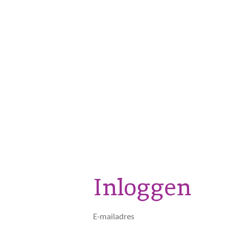
Ga
direct
naar
de
hoofdinhoud
Inloggen
E-mailadres